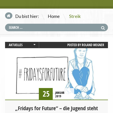
\
Du bist hier:
Home
Streik
AKTUELLES
POSTED BY
ROLAND WEGNER
UMWELT UND KLIMA
VERANSTALTUNGEN
25
JANUAR
2019
„Fridays for Future“ – die Jugend steht