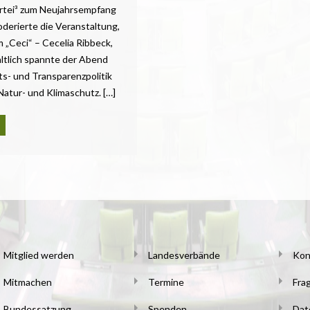
rtei³ zum Neujahrsempfang
derierte die Veranstaltung,
„Ceci“ – Cecelia Ribbeck,
altlich spannte der Abend
s- und Transparenzpolitik
Natur- und Klimaschutz. […]
Mitglied werden
Landesverbände
Kon
Mitmachen
Termine
Fra
Bundessatzung
Spenden
Dat