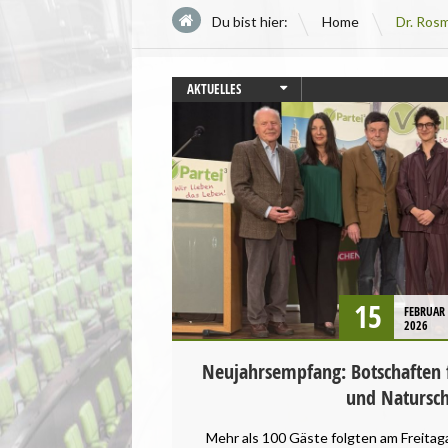
\
Du bist hier:
Home
Dr. Ros
AKTUELLES
AUGSBURG
STARTSEITE
VERANSTALTUNGEN
15
FEBRUAR
2026
Neujahrsempfang: Botschaften f
und Natursch
Mehr als 100 Gäste folgten am Freitag