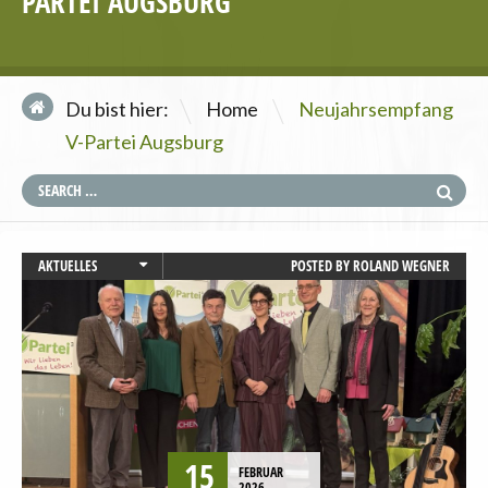
PARTEI AUGSBURG
\
Du bist hier:
Home
Neujahrsempfang
V-Partei Augsburg
AKTUELLES
POSTED BY
ROLAND WEGNER
AUGSBURG
STARTSEITE
VERANSTALTUNGEN
15
FEBRUAR
2026