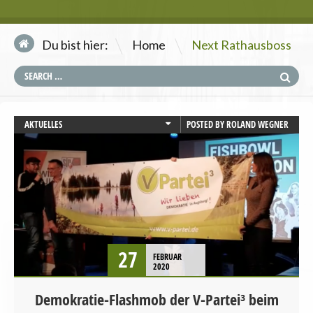
\
Du bist hier:
Home
Next Rathausboss
AKTUELLES
POSTED BY
ROLAND WEGNER
AUGSBURG
BAYERN
DEMOKRATIE UND RECHTSSTAATLICHKEIT
PRESSEMITTEILUNG
VERANSTALTUNGEN
27
FEBRUAR
2020
Demokratie-Flashmob der V-Partei³ beim