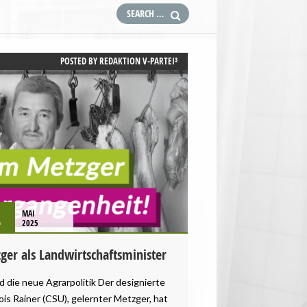
POSTED BY
REDAKTION V-PARTEI³
2
MAI
2025
zger als Landwirtschaftsminister
 die neue Agrarpolitik Der designierte
is Rainer (CSU), gelernter Metzger, hat