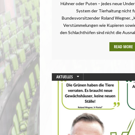
Hühner oder Puten – jedes neue Underc
System der Tierhaltung nicht fu
Bundesvorsitzender Roland Wegner. „K
Verstümmelungen wie Kupieren sowie
den Schlachthöfen sind nicht die Ausnah
READ MORE
AKTUELLES
STARTSEITE