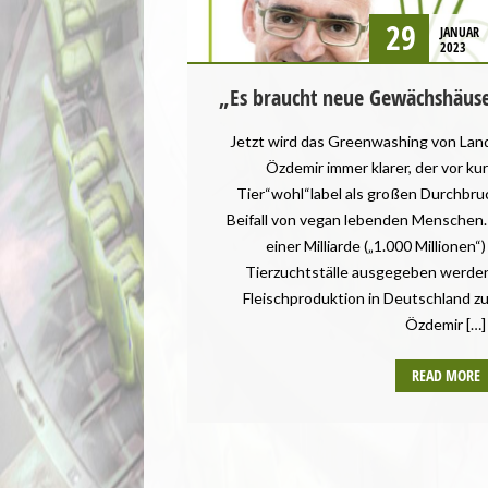
29
JANUAR
2023
„Es braucht neue Gewächshäuser
Jetzt wird das Greenwashing von Lan
Özdemir immer klarer, der vor ku
Tier“wohl“label als großen Durchbruc
Beifall von vegan lebenden Menschen.
einer Milliarde („1.000 Millionen“
Tierzuchtställe ausgegeben werde
Fleischproduktion in Deutschland z
Özdemir […]
READ MORE