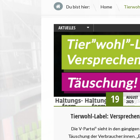
\
Du bist hier:
Home
Tierwoh
AKTUELLES
LANDWIRTSCHAFT
PRESSEMITTEILUNG
STARTSEITE
19
AUGUST
2025
Tierwohl-Label: Versprechen
Die V-Partei³ sieht in den gängigen
Täuschung der Verbraucher:innen. „E