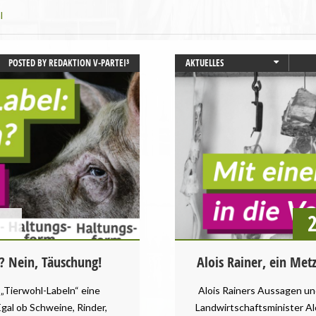
l
POSTED BY
REDAKTION V-PARTEI³
AKTUELLES
LANDWIRTSCHAFT
PRESSEMITTEILUNG
STARTSEITE
TIERSCHUTZ / TIERRECHTE
VEGANISMUS
? Nein, Täuschung!
Alois Rainer, ein Met
 „Tierwohl-Labeln“ eine
Alois Rainers Aussagen und
gal ob Schweine, Rinder,
Landwirtschaftsminister Alo