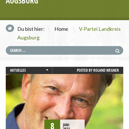
AUGSBURG
\
Du bist hier:
Home
V-Partei Landkreis
Augsburg
AKTUELLES
POSTED BY
ROLAND WEGNER
BAYERN
LANDTAGSWAHL
STARTSEITE
TIERSCHUTZ / TIERRECHTE
UMWELT UND KLIMA
8
JUNI
2023