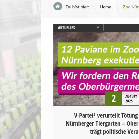
\
Du bist hier:
Home
Zoo Nür
AKTUELLES
PRESSEMITTEILUNG
STARTSEITE
TIERSCHUTZ / TIERRECHTE
UNCATEGORIZED
2
AUGUST
2025
V-Partei³ verurteilt Tötun
Nürnberger Tiergarten – Ober
trägt politische Ve