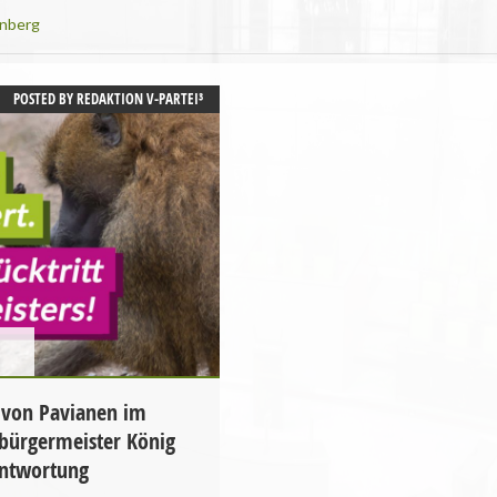
nberg
POSTED BY
REDAKTION V-PARTEI³
g von Pavianen im
bürgermeister König
rantwortung