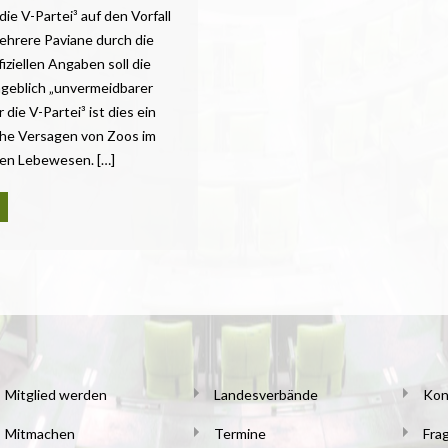
ie V-Partei³ auf den Vorfall
ehrere Paviane durch die
ziellen Angaben soll die
eblich „unvermeidbarer
 die V-Partei³ ist dies ein
che Versagen von Zoos im
en Lebewesen. […]
Mitglied werden
Landesverbände
Kon
Mitmachen
Termine
Fra