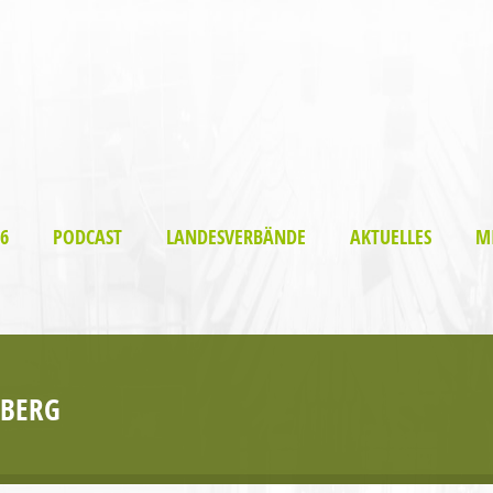
6
PODCAST
LANDESVERBÄNDE
AKTUELLES
M
BERG