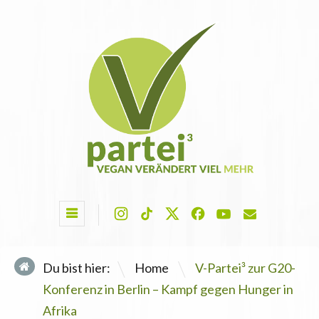
\
Du bist hier:
Home
V-Partei³ zur G20-
Konferenz in Berlin – Kampf gegen Hunger in
Afrika