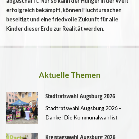
abgeschafft. Nur so kann der Hunger in der Welt
erfolgreich bekämpft, können Fluchtursachen
beseitigt und eine friedvolle Zukunft für alle
Kinder dieser Erde zur Realität werden.
Aktuelle Themen
Stadtratswahl Augsburg 2026
Stadtratswahl Augsburg 2026 –
Danke! Die Kommunalwahl ist
entschieden und wir freuen uns
sehr erneut ein Mandat im
 Ende der Nutztierhaltung
Kreistagswahl Augsburg 2026