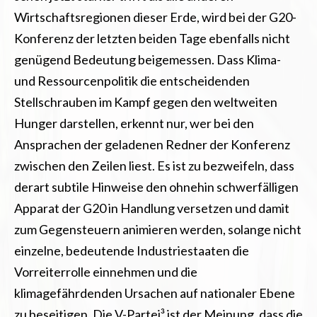
Wirtschaftsregionen dieser Erde, wird bei der G20-
Konferenz der letzten beiden Tage ebenfalls nicht
genügend Bedeutung beigemessen. Dass Klima-
und Ressourcenpolitik die entscheidenden
Stellschrauben im Kampf gegen den weltweiten
Hunger darstellen, erkennt nur, wer bei den
Ansprachen der geladenen Redner der Konferenz
zwischen den Zeilen liest. Es ist zu bezweifeln, dass
derart subtile Hinweise den ohnehin schwerfälligen
Apparat der G20 in Handlung versetzen und damit
zum Gegensteuern animieren werden, solange nicht
einzelne, bedeutende Industriestaaten die
Vorreiterrolle einnehmen und die
klimagefährdenden Ursachen auf nationaler Ebene
zu beseitigen. Die V-Partei³ ist der Meinung, dass die