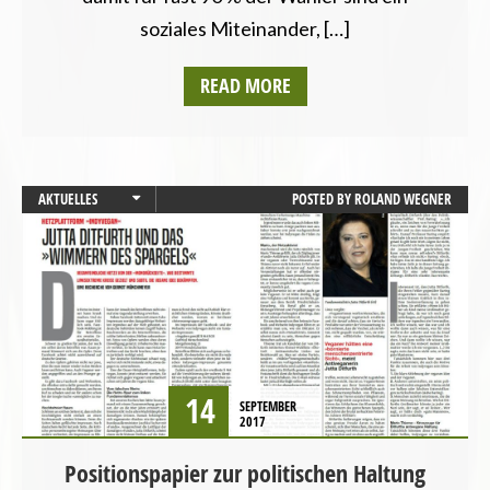
soziales Miteinander, […]
READ MORE
AKTUELLES
POSTED BY
ROLAND WEGNER
LANDESVERBÄNDE
14
SEPTEMBER
2017
Positionspapier zur politischen Haltung