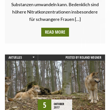
Substanzen umwandeln kann. Bedenklich sind
höhere Nitratkonzentrationen insbesondere
für schwangere Frauen […]
READ MORE
AKTUELLES
POSTED BY
ROLAND WEGNER
LANDESVERBÄNDE
NIEDERSACHSEN
PRESSEMITTEILUNG
UMWELT UND KLIMA
5
OKTOBER
2017