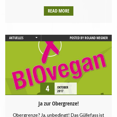
READ MORE
AKTUELLES
POSTED BY
ROLAND WEGNER
LANDESVERBÄNDE
NIEDERSACHSEN
PRESSEMITTEILUNG
SCHLESWIG-HOLSTEIN
UMWELT UND KLIMA
4
OKTOBER
2017
Ja zur Obergrenze!
Obergrenze? Ja, unbedingt! Das Güllefass ist