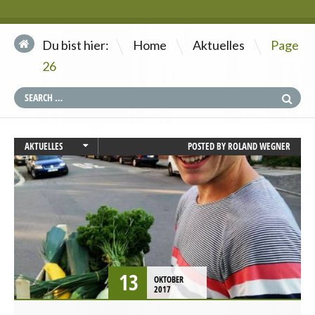
\
\
Du bist hier:
Home
Aktuelles
Page
26
AKTUELLES
POSTED BY
ROLAND WEGNER
LANDWIRTSCHAFT
SACHSEN
13
OKTOBER
2017