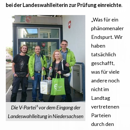
bei der Landeswahlleiterin zur Prüfung einreichte
.
„
Was für ein
phänomenaler
Endspurt. Wir
haben
tatsächlich
geschafft,
was für viele
andere noch
nicht im
Landtag
vertretenen
Die V-Partei³ vor dem Eingang der
Parteien
Landeswahlleitung in Niedersachsen
durch den