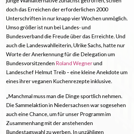
junge Wahlalternative zunächst getroffen, schien
doch das Erreichen der erforderlichen 2000
Unterschriften in nur knapp vier Wochen unmöglich.
Umso größer ist nun bei Landes- und
Bundesverband die Freude über das Erreichte. Und
auch die Landeswahlleiterin, Ulrike Sachs, hatte nur
Worte der Anerkennung für die Delegation um
Bundesvorsitzenden
Roland Wegner
und
Landeschef Helmut Treib – eine kleine Anekdote um
eines ihrer veganen Kuchenrezepte inklusive.
„
Manchmal muss man die Dinge sportlich nehmen.
Die Sammelaktion in Niedersachsen war sogesehen
auch eine Chance, um für unser Programm im
Zusammenhang mit der anstehenden
Bundestagswahl zu werben. In unzähligen