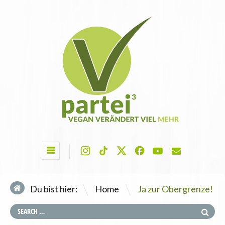
\
Du bist hier:
Home
Ja zur Obergrenze!