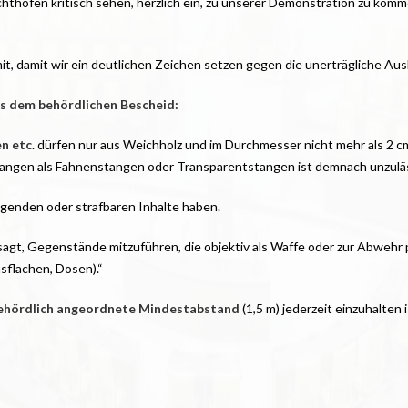
achthöfen kritisch sehen, herzlich ein, zu unserer Demonstration zu kom
it, damit wir ein deutlichen Zeichen setzen gegen die unerträgliche A
us dem behördlichen Bescheid:
n etc
. dürfen nur aus Weichholz und im Durchmesser nicht mehr als 2 c
angen als Fahnenstangen oder Transparentstangen ist demnach unzuläs
genden oder strafbaren Inhalte haben.
gt, Gegenstände mitzuführen, die objektiv als Waffe oder zur Abwehr p
flachen, Dosen).“
ehördlich angeordnete Mindestabstand
(1,5 m) jederzeit einzuhalte