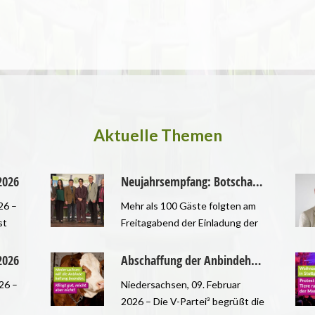
Aktuelle Themen
2026
Neujahrsempfang: Botschaften für Transparenz, Ethik und Naturschutz
26 –
Mehr als 100 Gäste folgten am
st
Freitagabend der Einladung der
 uns
im Augsburger Stadtrat
vertretenen V-Partei³ zum
2026
Abschaffung der Anbindehaltung in Niedersachsen kann nur ein Zwischenschritt sein
gen
Neujahrsempfang im
26 –
Niedersachsen, 09. Februar
Augustanasaal. Marion Buk-
2026 – Die V-Partei³ begrüßt die
,
Kluger moderierte die