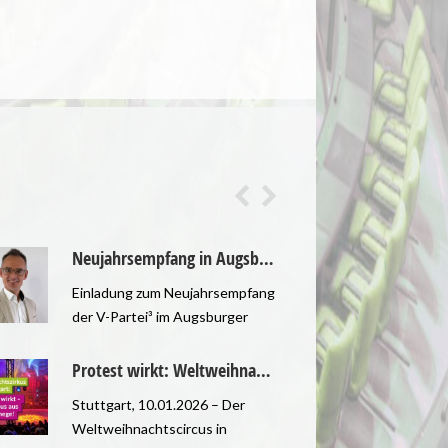
Neujahrsempfang in Augsburg
Einladung zum Neujahrsempfang
Berl
der V-Partei³ im Augsburger
Euro
Stadtrat Die im Augsburger
Kenn
Stadtrat vertretene V-Partei³
neue
Protest wirkt: Weltweihnachtscircus Stuttgart verzichtet künftig vollständig auf Tiere
lädt herzlich zum
Lebe
Stuttgart, 10.01.2026 – Der
V-Pa
Neujahrsempfang 2026 ein.
soll
Weltweihnachtscircus in
Krei
Vertreterinnen und Vertreter
Hinw