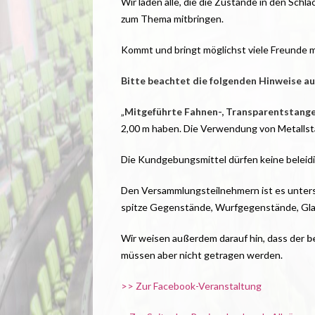
Wir laden alle, die die Zustände in den Schl
zum Thema mitbringen.
Kommt und bringt möglichst viele Freunde m
Bitte beachtet die folgenden Hinweise a
„
Mitgeführte Fahnen-, Transparentstange
2,00 m haben. Die Verwendung von Metallst
Die Kundgebungsmittel dürfen keine beleidi
Den Versammlungsteilnehmern ist es untersa
spitze Gegenstände, Wurfgegenstände, Glas
Wir weisen außerdem darauf hin, dass der
b
müssen aber nicht getragen werden.
>> Zur Facebook-Veranstaltung