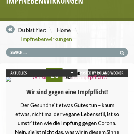
IMPFNEBENWIRKUNGEN
\
Du bist hier:
Home
Impfnebenwirkungen
20
AKTUELLES
POSTED BY
ROLAND WEGNER
DEZEMBER
2021
DEMOKRATIE UND RECHTSSTAATLICHKEIT
GESUNDHEIT
Wir sind gegen eine Impfpflicht!
MENSCHENRECHTE
UMWELT UND KLIMA
Der Gesundheit etwas Gutes tun – kaum
VEGANISMUS
etwas, nicht mal der vegane Lebensstil, ist so
umstritten wie die Impfung gegen Corona.
Nein, sie ist nicht das, was wir in diesem Sinne