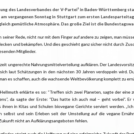
ung des Landesverbandes der V-Partei³ in Baden-Württemberg start
 am vergangenen Sonntag in Stuttgart zum ersten Landesparteitag.
ugleich gemütliche Atmosphäre. Das große Ziel ist die Bundestagswa
n seiner Rede, nicht nur mit dem Finger auf andere zu zeigen, man müsse
decken und bekämpfen. Und dies geschieht ganz sicher nicht durch Zus
esenden Mitglieder.
erzeit ungerechte Nahrungsmittelverteilung aufklären. Der Landesvorsit
 sich laut Schätzungen in den nächsten 30 Jahren verdoppeln wird. D
an es schaffen, auch die wachsende Weltbevölkerung komplett zu ern
 Hellmuth
erklärte es so: “Treffen sich zwei Planeten, sagte der eine 
ens“, da sagte der Erste: “Das hatte ich auch mal – geht vorbei“. Er 
 ihnen in Kitas und Schulen biovegane Gerichte serviert werden. „Ich 
ich selbst und sein Erleben seit der Umstellung auf die vegane Ernä
n Zukunft nicht an Aufklärungsangeboten fehlen.
glieder, steigt auch die Hoffnung auf eine erfolgreiche Zukunft der Pa