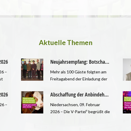
Aktuelle Themen
2026
Neujahrsempfang: Botschaften für Transparenz, Ethik und Naturschutz
26 –
Mehr als 100 Gäste folgten am
st
Freitagabend der Einladung der
 uns
im Augsburger Stadtrat
vertretenen V-Partei³ zum
2026
Abschaffung der Anbindehaltung in Niedersachsen kann nur ein Zwischenschritt sein
gen
Neujahrsempfang im
26 –
Niedersachsen, 09. Februar
Augustanasaal. Marion Buk-
2026 – Die V-Partei³ begrüßt die
,
Kluger moderierte die
Pläne der niedersächsischen
nd
Veranstaltung, die musikalische
tolz
Landesregierung zur
k
Umrahmung übernahm „Ceci“ –