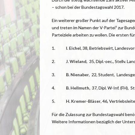
– schon bei der Bundestagswahl 2017.
Ein weiterer großer Punkt auf der Tagesagen
und treten im Namen der V-Partei³ zur Bunde
Parteiziele arbeiten zu wollen. Die ersten 
1.
I. Eichel
, 38, Betriebswirt, Landesvo
2.
J. Wieland
, 35, Dipl.-oec., Stellv. L
3.
B. Nienaber
, 22, Student, Landesge
4.
B. Hellmuth,
37, Dipl. W-Inf. (FH), S
5.
H. Kremer-Bläser
, 46, Vertriebslei
Für die Zulassung zur Bundestagswahl benö
Weitere Informationen bezüglich der Unters