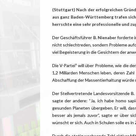
(Stuttgart) Nach der erfolgreichen Gründ
aus ganz Baden-Württemberg trafen sich
herrschte eine sehr professionelle und z
Der Geschäftsführer
B. Nienaber
forderte i
nicht schlechtreden, sondern Probleme auf
viel Begeisterung in die Gesichtern der anw
Die V-Partei³ will über Probleme, wie die d
1,2 Milliarden Menschen leben, deren Zahl
Abschaffung der Massentierhaltung würde m
Der Stellvertretende Landesvorsitzende
B.
sagte der andere: “Ja, ich habe homo sapi
gesunden Planeten übergeben. Er will, dass
besser als jemals zuvor“, sagte er über s
wünscht er sich. Auch in Schulen solle es i
Durch die stetig wachsende Zahl aktiver Mit