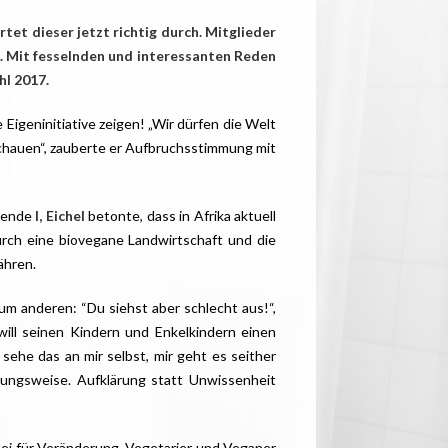
et dieser jetzt richtig durch. Mitglieder
 Mit fesselnden und interessanten Reden
hl 2017.
 Eigeninitiative zeigen! „Wir dürfen die Welt
chauen“, zauberte er Aufbruchsstimmung mit
zende
I, Eichel
betonte, dass in Afrika aktuell
urch eine biovegane Landwirtschaft und die
ähren.
zum anderen: “Du siehst aber schlecht aus!“,
will seinen Kindern und Enkelkindern einen
sehe das an mir selbst, mir geht es seither
hrungsweise. Aufklärung statt Unwissenheit
rtei für Veränderung, Vegetarier und Veganer