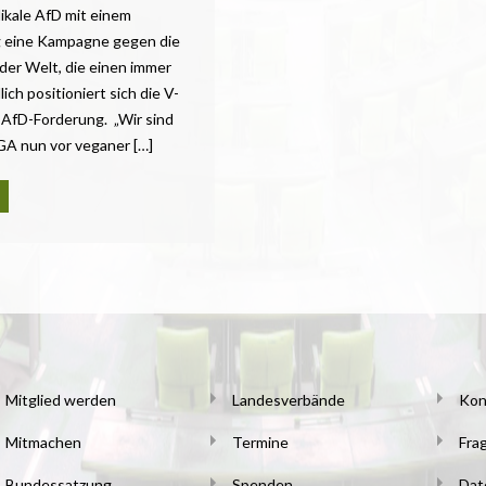
ikale AfD mit einem
 eine Kampagne gegen die
der Welt, die einen immer
ich positioniert sich die V-
e AfD-Forderung. „Wir sind
GA nun vor veganer […]
Mitglied werden
Landesverbände
Kon
Mitmachen
Termine
Fra
Bundessatzung
Spenden
Dat