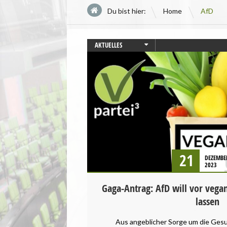
\
Du bist hier:
Home
AfD
AKTUELLES
EUROPAWAHL
LANDWIRTSCHAFT
REZEPTE
STARTSEITE
UMWELT UND KLIMA
UNCATEGORIZED
VEGANISMUS
21
DEZEMBE
2023
Gaga-Antrag: AfD will vor veg
lassen
Aus angeblicher Sorge um die Ges