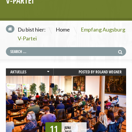
V-PARTEI
\
Du bist hier:
Home
Empfang Augsburg
V-Partei
AKTUELLES
POSTED BY
ROLAND WEGNER
AUGSBURG
LANDWIRTSCHAFT
MOBILITÄT UND VERKEHR
PRESSEMITTEILUNG
STARTSEITE
TIERSCHUTZ / TIERRECHTE
UMWELT UND KLIMA
11
JUNI
VEGANISMUS
2023