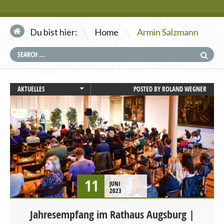
\
Du bist hier:
Home
Armin Salzmann
AKTUELLES
POSTED BY
ROLAND WEGNER
AUGSBURG
LANDWIRTSCHAFT
MOBILITÄT UND VERKEHR
PRESSEMITTEILUNG
STARTSEITE
TIERSCHUTZ / TIERRECHTE
UMWELT UND KLIMA
11
JUNI
VEGANISMUS
2023
VERANSTALTUNGEN
Jahresempfang im Rathaus Augsburg |