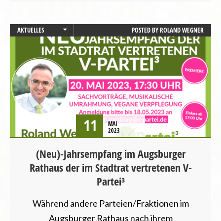
AKTUELLES
POSTED BY
ROLAND WEGNER
AUGSBURG
STARTSEITE
UNCATEGORIZED
VERANSTALTUNGEN
11
MAI
2023
(Neu)-Jahrsempfang im Augsburger
Rathaus der im Stadtrat vertretenen V-
Partei³
Während andere Parteien/Fraktionen im
Augsburger Rathaus nach ihrem