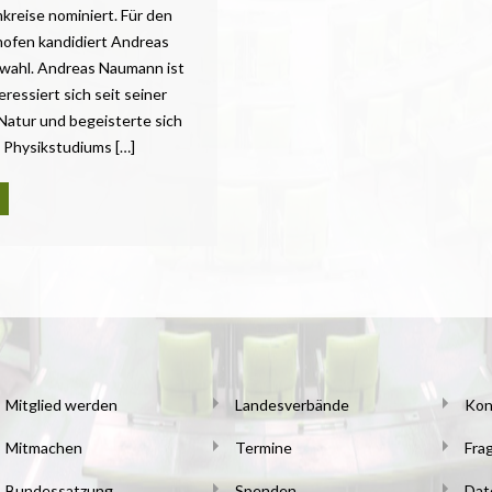
kreise nominiert. Für den
ofen kandidiert Andreas
wahl. Andreas Naumann ist
essiert sich seit seiner
Natur und begeisterte sich
 Physikstudiums […]
Mitglied werden
Landesverbände
Kon
Mitmachen
Termine
Fra
Bundessatzung
Spenden
Dat