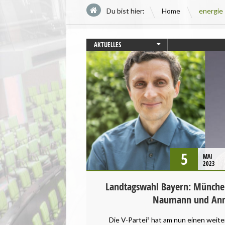
\
Du bist hier:
Home
energie
AKTUELLES
BAYERN
LANDTAGSWAHL
LANDWIRTSCHAFT
PRESSEMITTEILUNG
STARTSEITE
TIERSCHUTZ / TIERRECHTE
UMWELT UND KLIMA
VEGANISMUS
5
MAI
WAHLPROGRAMM
2023
Landtagswahl Bayern: Münche
Naumann und Ann
Die V-Partei³ hat am nun einen weit