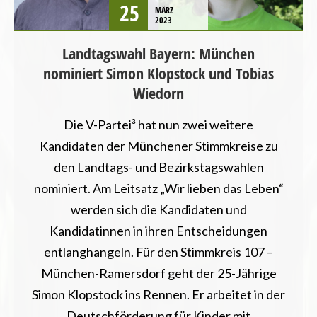
25
MÄRZ
STARTSEITE
2023
TIERSCHUTZ / TIERRECHTE
Landtagswahl Bayern: München
UMWELT UND KLIMA
nominiert Simon Klopstock und Tobias
VEGANISMUS
Wiedorn
Die V-Partei³ hat nun zwei weitere
Kandidaten der Münchener Stimmkreise zu
den Landtags- und Bezirkstagswahlen
nominiert. Am Leitsatz „Wir lieben das Leben“
werden sich die Kandidaten und
Kandidatinnen in ihren Entscheidungen
entlanghangeln. Für den Stimmkreis 107 –
München-Ramersdorf geht der 25-Jährige
Simon Klopstock ins Rennen. Er arbeitet in der
Deutschförderung für Kinder mit