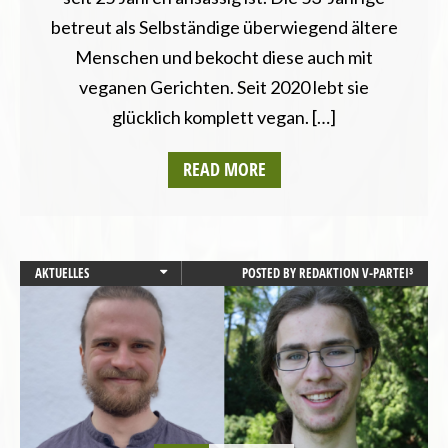
betreut als Selbständige überwiegend ältere
Menschen und bekocht diese auch mit
veganen Gerichten. Seit 2020 lebt sie
glücklich komplett vegan. […]
READ MORE
AKTUELLES
POSTED BY
REDAKTION V-PARTEI³
BAYERN
CHANCENGLEICHHEIT
LANDESVERBÄNDE
LANDTAGSWAHL
LANDWIRTSCHAFT
MENSCHENRECHTE
PRESSEMITTEILUNG