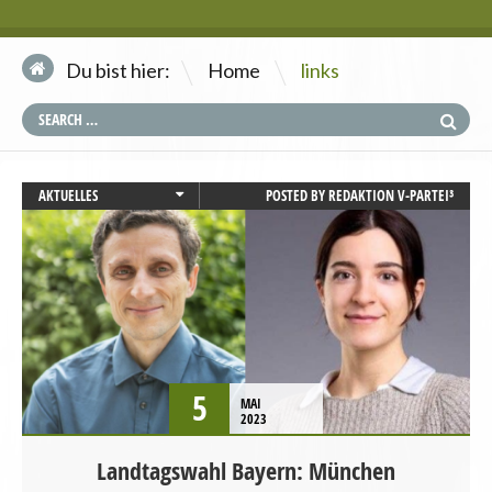
\
Du bist hier:
Home
links
AKTUELLES
POSTED BY
REDAKTION V-PARTEI³
BAYERN
LANDTAGSWAHL
LANDWIRTSCHAFT
PRESSEMITTEILUNG
STARTSEITE
TIERSCHUTZ / TIERRECHTE
UMWELT UND KLIMA
5
MAI
VEGANISMUS
2023
WAHLPROGRAMM
Landtagswahl Bayern: München