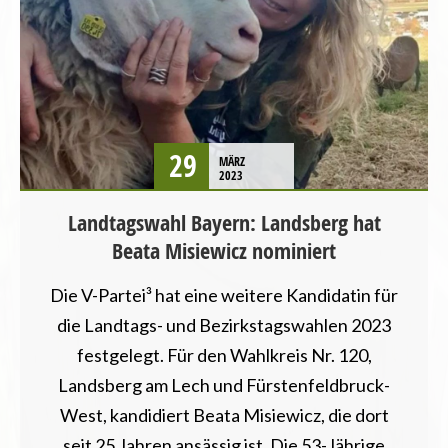
CHANCENGLEICHHEIT
DEMOKRATIE UND RECHTSSTAATLICHKEIT
LANDTAGSWAHL
LANDWIRTSCHAFT
MENSCHENRECHTE
PRESSEMITTEILUNG
29
MÄRZ
STARTSEITE
2023
TIERSCHUTZ / TIERRECHTE
Landtagswahl Bayern: Landsberg hat
VEGANISMUS
Beata Misiewicz nominiert
WAHLPROGRAMM
Die V-Partei³ hat eine weitere Kandidatin für
die Landtags- und Bezirkstagswahlen 2023
festgelegt. Für den Wahlkreis Nr. 120,
Landsberg am Lech und Fürstenfeldbruck-
West, kandidiert Beata Misiewicz, die dort
seit 25 Jahren ansässig ist. Die 53-Jährige