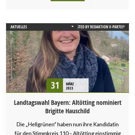
AKTUELLES
POSTED BY
REDAKTION V-PARTEI³
BAYERN
CHANCENGLEICHHEIT
DEMOKRATIE UND RECHTSSTAATLICHKEIT
LANDTAGSWAHL
LANDWIRTSCHAFT
MENSCHENRECHTE
PRESSEMITTEILUNG
31
MÄRZ
STARTSEITE
2023
TIERSCHUTZ / TIERRECHTE
Landtagswahl Bayern: Altötting nominiert
UNCATEGORIZED
Brigitte Hauschild
VEGANISMUS
Die „Hellgrünen“ haben nun ihre Kandidatin
für den Stimmkreis 110 – Altötting einstimmig