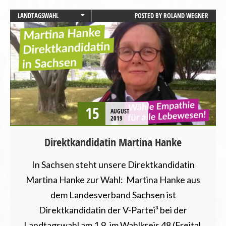
LANDTAGSWAHL
POSTED BY
ROLAND WEGNER
SACHSEN
TIERSCHUTZ / TIERRECHTE
15
AUGUST
2019
Direktkandidatin Martina Hanke
In Sachsen steht unsere Direktkandidatin
Martina Hanke zur Wahl: Martina Hanke aus
dem Landesverband Sachsen ist
Direktkandidatin der V-Partei³ bei der
Landtagswahl am 1.9. im Wahlkreis 48 (Freital,