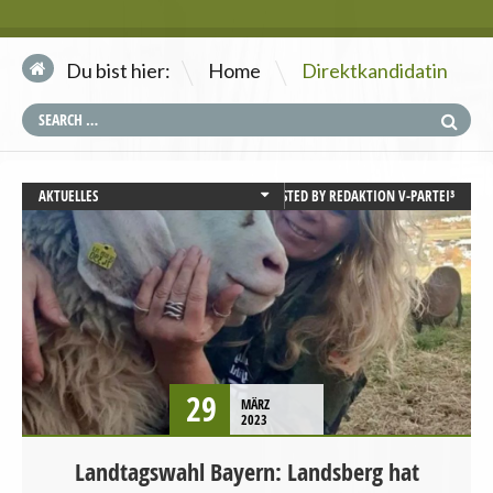
\
Du bist hier:
Home
Direktkandidatin
AKTUELLES
POSTED BY
REDAKTION V-PARTEI³
BAYERN
CHANCENGLEICHHEIT
DEMOKRATIE UND RECHTSSTAATLICHKEIT
LANDTAGSWAHL
LANDWIRTSCHAFT
MENSCHENRECHTE
PRESSEMITTEILUNG
29
MÄRZ
STARTSEITE
2023
TIERSCHUTZ / TIERRECHTE
Landtagswahl Bayern: Landsberg hat
VEGANISMUS