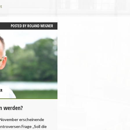
t
POSTED BY
ROLAND WEGNER
ER
an werden?
m November erscheinende
ntroversen Frage „Soll die