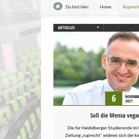
\
Du bist hier:
Home
Ruprech
AKTUELLES
AUGSBURG
BAYERN
GESUNDHEIT
PRESSEMITTEILUNG
STARTSEITE
TIERSCHUTZ / TIERRECHTE
UMWELT UND KLIMA
VEGANISMUS
6
NOVEMB
2021
Soll die Mensa veg
Die für Heidelberger Studierende i
Zeitung „ruprecht“ widmet sich der ko