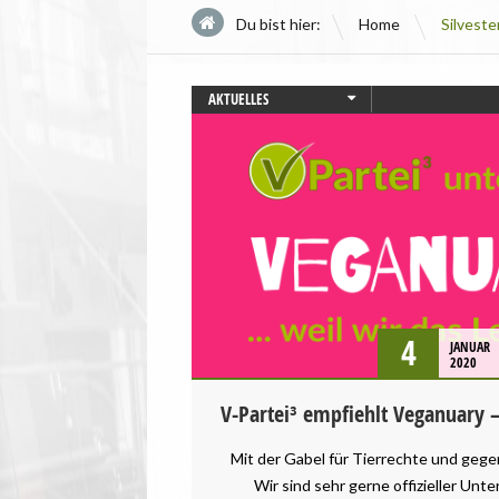
\
Du bist hier:
Home
Silveste
AKTUELLES
BERLIN
PRESSEMITTEILUNG
TIERSCHUTZ / TIERRECHTE
UMWELT UND KLIMA
VEGANISMUS
4
JANUAR
2020
V-Partei³ empfiehlt Veganuary 
Mit der Gabel für Tierrechte und gegen
Wir sind sehr gerne offizieller Un