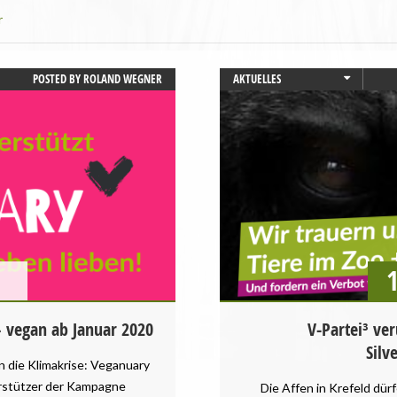
r
POSTED BY
ROLAND WEGNER
AKTUELLES
NORDRHEIN-WESTFALEN
PRESSEMITTEILUNG
TIERSCHUTZ / TIERRECHTE
– vegan ab Januar 2020
V-Partei³ ve
Silv
 die Klimakrise: Veganuary
terstützer der Kampagne
Die Affen in Krefeld dür