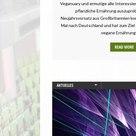
Veganuary und ermutige alle Interessier
pflanzliche Ernährung auszuprob
Neujahrsvorsatz aus Großbritannien ko
Mal nach Deutschland und hat zum Ziel
vegane Ernährung 
READ MORE
AKTUELLES
AUGSBURG
BAYERN
TIERSCHUTZ / TIERRECHTE
UMWELT UND KLIMA