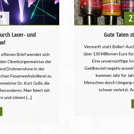
2
ER
durch Laser- und
Gute Taten st
w!
Vernunft statt Böller! Au
über 130 Millionen Euro fü
 offenen Brief wendet sich
Eine unvernünftige Inv
den Oberbürgermeister der
Geldbeutel negativ auswi
 und Drohnenshow in der
kommen Jahr für Jah
lichen Feuerwerksböllerei zu
Menschen durch Umgang mi
eister Dr. Kurt Gribl, die
schwer verletzt. Au
 Besonderes. Man feiert mit
hr und stimmt […]