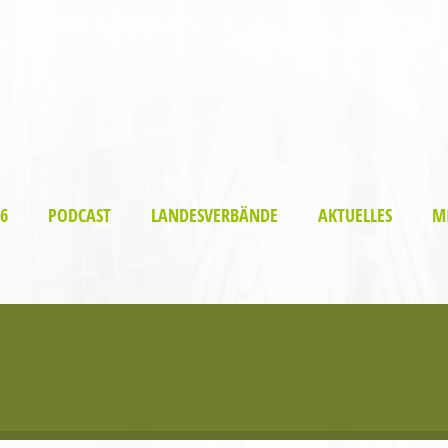
6
PODCAST
LANDESVERBÄNDE
AKTUELLES
M