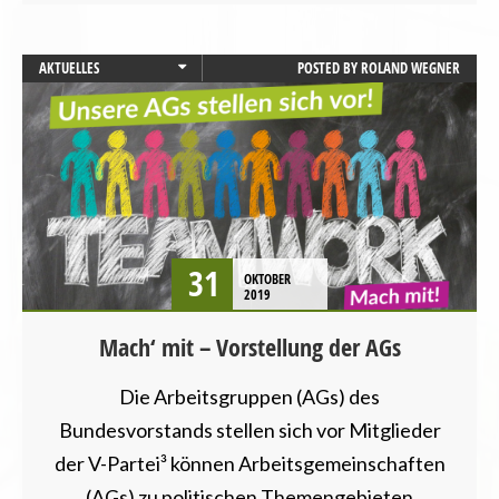
AKTUELLES
POSTED BY
ROLAND WEGNER
CHANCENGLEICHHEIT
MOBILITÄT UND VERKEHR
TIERSCHUTZ / TIERRECHTE
VEGANISMUS
31
OKTOBER
2019
Mach‘ mit – Vorstellung der AGs
Die Arbeitsgruppen (AGs) des
Bundesvorstands stellen sich vor Mitglieder
der V-Partei³ können Arbeitsgemeinschaften
(AGs) zu politischen Themengebieten