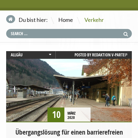
\
Du bist hier:
Home
Verkehr
ALLGÄU
POSTED BY
REDAKTION V-PARTEI³
BAYERN
CHANCENGLEICHHEIT
MOBILITÄT UND VERKEHR
PRESSEMITTEILUNG
10
MÄRZ
2020
Übergangslösung für einen barrierefreien