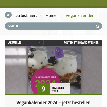
\
Du bist hier:
Home
Vegankalender
AKTUELLES
POSTED BY
ROLAND WEGNER
EUROPAWAHL
NEWSLETTER
PRESSEMITTEILUNG
REZEPTE
STARTSEITE
TIERSCHUTZ / TIERRECHTE
UMWELT UND KLIMA
9
DEZEMBER
VEGANISMUS
2023
Vegankalender 2024 – jetzt bestellen