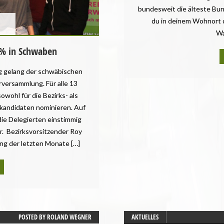
bundesweit die älteste Bun
du in deinem Wohnort 
Wa
 % in Schwaben
lg gelang der schwäbischen
erversammlung. Für alle 13
owohl für die Bezirks- als
tkandidaten nominieren. Auf
 die Delegierten einstimmig
. Bezirksvorsitzender Roy
ung der letzten Monate […]
POSTED BY
ROLAND WEGNER
AKTUELLES