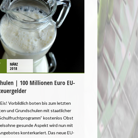
7
MÄRZ
2018
ulen | 100 Millionen Euro EU-
teuergelder
is! Vorbildlich boten bis zum letzten
rten und Grundschulen mit staatlicher
Schulfruchtprogramm“ kostenlos Obst
elsohne gesunde Aspekt wird nun mit
Angebotes konterkariert. Das neue EU-