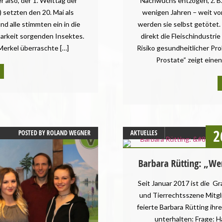
 also, der 1. Welttag der
Nachwuchs entzogen, z. B.
 setzten den 20. Mai als
wenigen Jahren – weit vo
nd alle stimmten ein in die
werden sie selbst getötet
barkeit sorgenden Insektes.
direkt die Fleischindustri
Merkel überraschte […]
Risiko gesundheitlicher Pr
Prostate“ zeigt eine
2
POSTED BY
ROLAND WEGNER
AKTUELLES
Barbara Rütting: „We
Seit Januar 2017 ist die G
und Tierrechtsszene Mitgl
feierte Barbara Rütting ihr
unterhalten: Frage: Ha