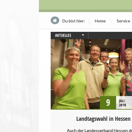
\
Du bist hier:
Home
Service
AKTUELLES
HESSEN
LANDTAGSWAHL
PRESSEMITTEILUNG
9
JULI
2018
Landtagswahl in Hessen
Auch der Landesverband Hessen de