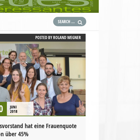
POSTED BY
ROLAND WEGNER
0
JUNI
2018
vorstand hat eine Frauenquote
on über 45%