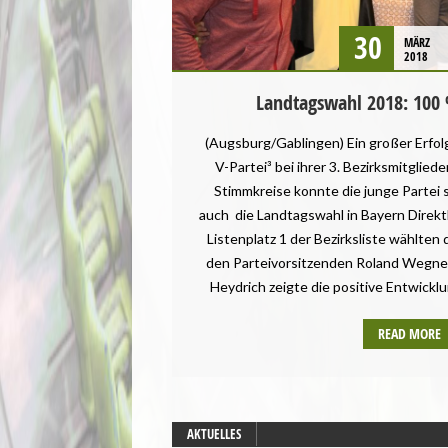
30
MÄRZ
2018
Landtagswahl 2018: 100
(Augsburg/Gablingen) Ein großer Erfo
V-Partei³ bei ihrer 3. Bezirksmitglied
Stimmkreise konnte die junge Partei s
auch die Landtagswahl in Bayern Direk
Listenplatz 1 der Bezirksliste wählten
den Parteivorsitzenden Roland Wegner
Heydrich zeigte die positive Entwickl
READ MORE
AKTUELLES