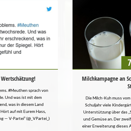
 Wertschätzung!
Milchkampagne an Sch
S
blems. #Meuthen sprach von
e. Und was ist mit dem
Die Milch-Kuh muss vom E
end, was in diesem Land
Schuljahr viele Kindergä
. Hört auf mit Eurem Hass,
Unterstützung über das „
g — V-Partei³ (@_VPartei_)
und Gemüse an. Der zweif
8
einer Erweiterung dieses 