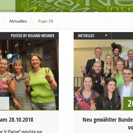
\
\
Aktuelles
Page 28
POSTED BY
ROLAND WEGNER
AKTUELLES
BAYERN
HESSEN
LANDTAGSWAHL
PRESSEMITTEILUNG
2
 am 28.10.2018
Neu gewählter Bundes
v
r V-Partei³ möchte zur