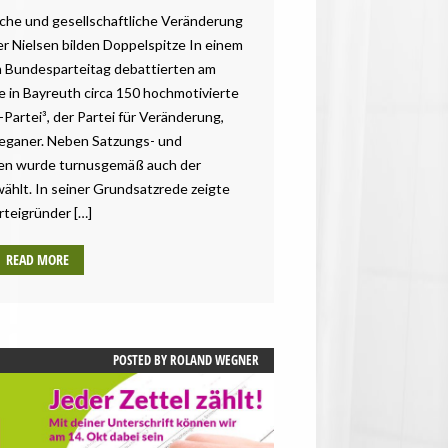
ische und gesellschaftliche Veränderung
r Nielsen bilden Doppelspitze In einem
n Bundesparteitag debattierten am
n Bayreuth circa 150 hochmotivierte
Partei³, der Partei für Veränderung,
eganer. Neben Satzungs- und
n wurde turnusgemäß auch der
hlt. In seiner Grundsatzrede zeigte
rteigründer […]
READ MORE
POSTED BY
ROLAND WEGNER