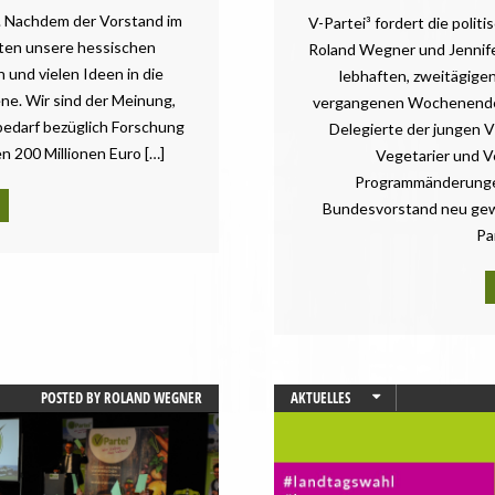
. Nachdem der Vorstand im
V-Partei³ fordert die polit
eten unsere hessischen
Roland Wegner und Jennife
 und vielen Ideen in die
lebhaften, zweitägige
ne. Wir sind der Meinung,
vergangenen Wochenende i
bedarf bezüglich Forschung
Delegierte der jungen V-
n 200 Millionen Euro […]
Vegetarier und V
Programmänderunge
Bundesvorstand neu gewä
Pa
POSTED BY
ROLAND WEGNER
AKTUELLES
BAYERN
LANDTAGSWAHL