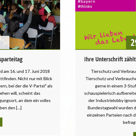
2
sparteitag
Ihre Unterschrift zähl
d am 16. und 17. Juni 2018
Tierschutz und Verbrau
ttfinden. Nicht nur mit Blick
Tierschutz und Verbrauch
n, bei der die V-Partei³ als
gerne in einem 3-Stu
ehen will, scheint das
schauspielerisch aufbereit
gungsort, an dem ein volles
der Industrielobby ignori
ben den […]
Bundestagwahl wurden di
einzelnen Parteien nach 
befrag