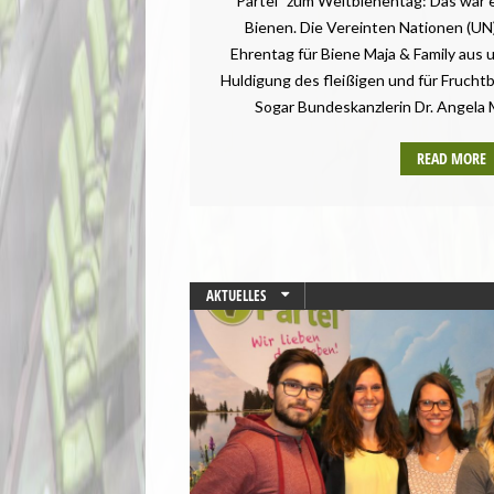
Partei³ zum Weltbienentag: Das war er
Bienen. Die Vereinten Nationen (UN)
Ehrentag für Biene Maja & Family aus u
Huldigung des fleißigen und für Frucht
Sogar Bundeskanzlerin Dr. Angela 
READ MORE
AKTUELLES
BAYERN