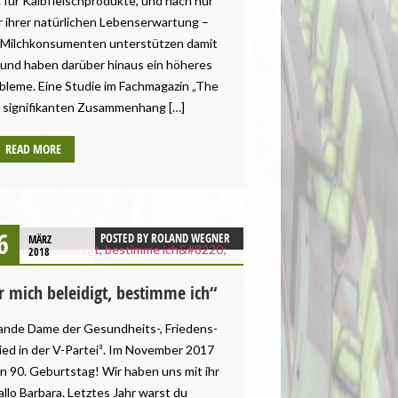
 für Kalbfleischprodukte, und nach nur
r ihrer natürlichen Lebenserwartung –
. Milchkonsumenten unterstützen damit
e und haben darüber hinaus ein höheres
obleme. Eine Studie im Fachmagazin „The
n signifikanten Zusammenhang […]
READ MORE
6
POSTED BY
ROLAND WEGNER
MÄRZ
2018
r mich beleidigt, bestimme ich“
rande Dame der Gesundheits-, Friedens-
ied in der V-Partei³. Im November 2017
en 90. Geburtstag! Wir haben uns mit ihr
llo Barbara. Letztes Jahr warst du